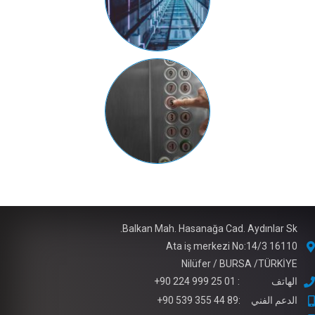
Balkan Mah. Hasanağa Cad. Aydınlar Sk.
Ata iş merkezi No:14/3 16110
Nilüfer / BURSA /TÜRKİYE
الهاتف : 01 25 999 224 90+
الدعم الفني :89 44 355 539 90+